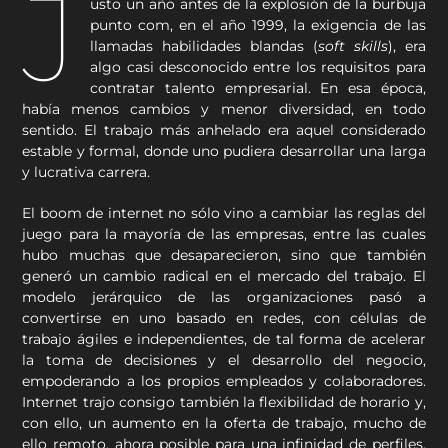
J
usto un año antes de la explosión de la burbuja
punto com, en el año 1999, la exigencia de las
llamadas habilidades blandas (
soft skills
), era
algo casi desconocido entre los requisitos para
contratar talento empresarial. En esa época,
había menos cambios y menor diversidad, en todo
sentido. El trabajo más anhelado era aquel considerado
estable y formal, donde uno pudiera desarrollar una larga
y lucrativa carrera.
El boom de internet no sólo vino a cambiar las reglas del
juego para la mayoría de las empresas, entre las cuales
hubo muchas que desaparecieron, sino que también
generó un cambio radical en el mercado del trabajo. El
modelo jerárquico de las organizaciones pasó a
convertirse en uno basado en redes, con células de
trabajo ágiles e independientes, de tal forma de acelerar
la toma de decisiones y el desarrollo del negocio,
empoderando a los propios empleados y colaboradores.
Internet trajo consigo también la flexibilidad de horario y,
con ello, un aumento en la oferta de trabajo, mucho de
ello remoto, ahora posible para una infinidad de perfiles.