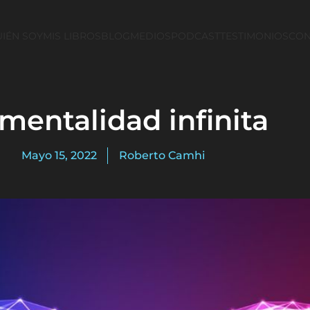
IÉN SOY
MIS LIBROS
BLOG
MEDIOS
PODCAST
TESTIMONIOS
CON
mentalidad infinita
Mayo 15, 2022
Roberto Camhi