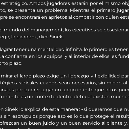
l estratégico. Ambos jugadores estarán por el mismo obje
nito, se presenta un problema. Mientras el primero juga
pre se encontrará en aprietos al competir con quien está
el mundo del management, los ejecutivos se obsesionan p
ego, lo pierden», dice Sinek.
lograr tener una mentalidad infinita, lo primero es tener
 La confianza en los equipos, y al interior de ellos, es 
rto plazo.
 mirar el largo plazo exige un liderazgo y flexibilidad 
atégicos radicales cuando sean necesarios, sin miedo al
onales por querer jugar un juego infinito que otros 
o infinito es un contexto dentro del cual existen muchos 
n Sinek lo explica de esta manera : «si queremos que nu
as sin escrúpulos porque eso es lo que protege el resu
ofrezcan un buen juicio y un buen servicio al cliente y