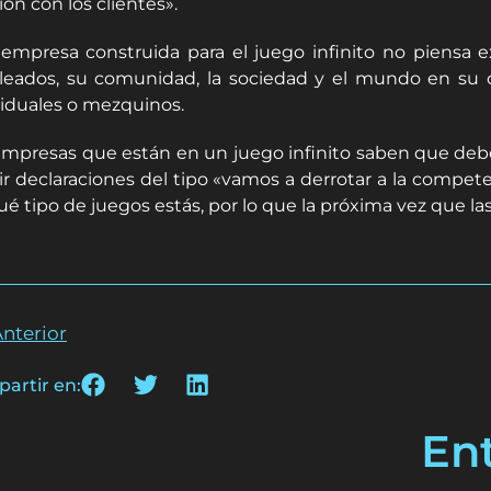
ión con los clientes».
empresa construida para el juego infinito no piensa 
eados, su comunidad, la sociedad y el mundo en su co
viduales o mezquinos.
empresas que están en un juego infinito saben que deb
ir declaraciones del tipo «vamos a derrotar a la compet
ué tipo de juegos estás, por lo que la próxima vez que la
nterior
artir en:
En