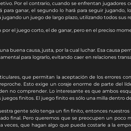
tivo. Por el contrario, cuando se enfrentan jugadores co
rá para ganar, el segundo lo hará para seguir jugando, l
 jugando un juego de largo plazo, utilizando todos sus 
or el juego corto, el de ganar, pero en el preciso mom
 una buena causa, justa, por la cual luchar. Esa causa per
fundamental para lograrlo, evitando caer en relaciones tra
particulares, que permitan la aceptación de los errores 
 reproche. Esto exige un coraje enorme de parte del lí
pueden no comprender. Lo interesante es que ambos esq
juegos finitos. El juego finito es sólo una milla dentro 
estra gente sólo tenga un fin finito, entonces nuestros
ltado final. Pero queremos que se preocupen un poco má
, a veces, que hagan algo que pueda costarle a la empr