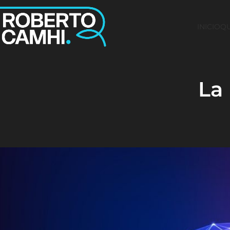
INICIO
QU
La 