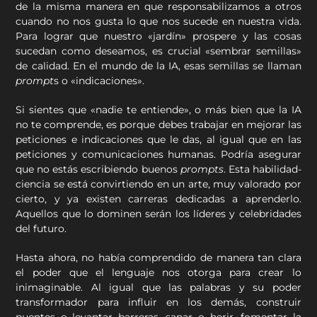
de la misma manera en que responsabilizamos a otros
cuando no nos gusta lo que nos sucede en nuestra vida.
Para lograr que nuestro «jardín» prospere y las cosas
sucedan como deseamos, es crucial «sembrar semillas»
de calidad. En el mundo de la IA, esas semillas se llaman
prompt
s o «indicaciones».
Si sientes que «nadie te entiende», o más bien que la IA
no te comprende, es porque debes trabajar en mejorar las
peticiones e indicaciones que le das, al igual que en las
peticiones y comunicaciones humanas. Podría asegurar
que no estás escribiendo buenos
prompts
. Esta habilidad-
ciencia se está convirtiendo en un arte, muy valorado por
cierto, y ya existen carreras dedicadas a aprenderlo.
Aquellos que lo dominen serán los líderes y celebridades
del futuro.
Hasta ahora, no había comprendido de manera tan clara
el poder que el lenguaje nos otorga para crear lo
inimaginable. Al igual que las palabras y su poder
transformador para influir en los demás, construir
puentes o levantar barreras, sanar o herir, fomentar la