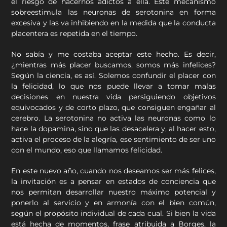
el riesgo de hacernos adictos a ella. Este mecanismo
sobreestimula las neuronas de serotonina en forma
excesiva y las va inhibiendo en la medida que la conducta
placentera es repetida en el tiempo.
No sabía y me costaba aceptar este hecho. Es decir,
¿mientras más placer buscamos, somos más infelices?
Según la ciencia, es así. Solemos confundir el placer con
la felicidad, lo que nos puede llevar a tomar malas
decisiones en nuestra vida persiguiendo objetivos
equivocados y de corto plazo, que consiguen engañar al
cerebro. La serotonina no activa las neuronas como lo
hace la dopamina, sino que las desacelera y, al hacer esto,
activa el proceso de la alegría, ese sentimiento de ser uno
con el mundo, eso que llamamos felicidad.
En este nuevo año, cuando nos deseamos ser más felices,
la invitación es a pensar en estados de conciencia que
nos permitan desarrollar nuestro máximo potencial y
ponerlo al servicio y en armonía con el bien común,
según el propósito individual de cada cual. Si bien la vida
está hecha de momentos, frase atribuida a Borges, la