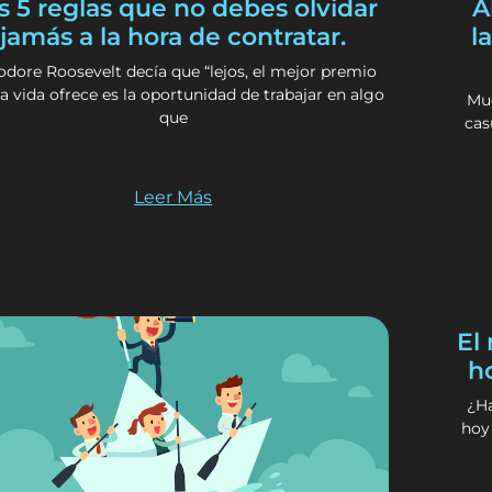
s 5 reglas que no debes olvidar
A
jamás a la hora de contratar.
l
odore Roosevelt decía que “lejos, el mejor premio
a vida ofrece es la oportunidad de trabajar en algo
Muc
que
cas
Leer Más
El
h
¿Ha
hoy