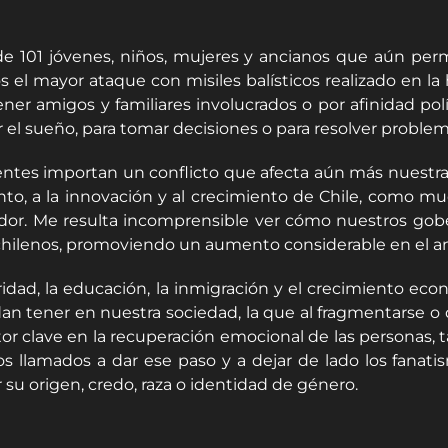
de 101 jóvenes, niños, mujeres y ancianos que aún per
ayor ataque con misiles balísticos realizado en la his
er amigos y familiares involucrados o por afinidad polít
r el sueño, para tomar decisiones o para resolver proble
gentes importan un conflicto que afecta aún más nuest
ento, a la innovación y al crecimiento de Chile, como
zador. Me resulta incomprensible ver cómo nuestros gob
s chilenos, promoviendo un aumento considerable en el an
dad, la educación, la inmigración y el crecimiento econó
dan tener en nuestra sociedad, la que al fragmentarse o 
actor clave en la recuperación emocional de las personas
os llamados a dar ese paso y a dejar de lado los fanat
 su origen, credo, raza o identidad de género.