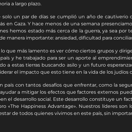
ria a largo plazo.
 solo un par de días se cumplió un año de cautiverio 
s en Gaza. Y hace menos de una semana presenciamos el m
nes hemos estado más cerca de la guerra, ya sea por ten
 de manera importante: ansiedad, dificultad para concilia
 lo que más lamento es ver cómo ciertos grupos y diri
 país y he trabajado para ser un aporte al emprendimi
ado a estas tierras buscando asilo y un futuro esperan
iderar el impacto que esto tiene en la vida de los judío
n país con tantos desafíos que enfrentar, como la seguri
 ayudar a mitigar los efectos que factores externos pue
ben el desarrollo social. Este desarrollo constituye un f
ibro «The Happiness Advantage». Nuestros líderes son l
estar de todos quienes vivimos en este país, sin importar