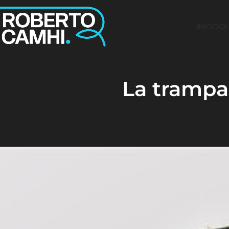
INICIO
QU
La trampa