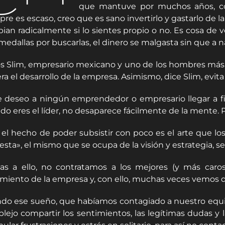
que mantuve por muchos años, co
re es escaso, creo que es sano invertirlo y gastarlo de l
ian radicalmente si lo sientes propio o no. Es cosa de 
edallas por buscarlas, el dinero se malgasta sin que a na
os Slim, empresario mexicano y uno de los hombres más r
era el desarrollo de la empresa. Asimismo, dice Slim, evit
e deseo a ningún emprendedor o empresario llegar a fin
do eres el líder, no desaparece fácilmente de la mente. P
 el hecho de poder subsistir con poco es el arte que l
esta», el mismo que se ocupa de la visión y estrategia, s
ias a ello, no contratamos a los mejores (y más caro
imiento de la empresa y, con ello, muchas veces vemos 
do ese sueño, que habíamos contagiado a nuestro equipo
lejo compartir los sentimientos, las legítimas dudas y 