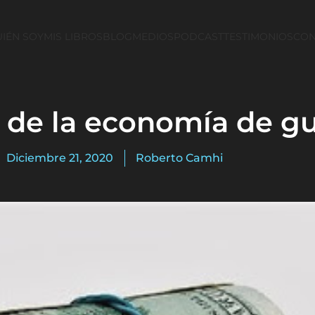
IÉN SOY
MIS LIBROS
BLOG
MEDIOS
PODCAST
TESTIMONIOS
CON
 de la economía de gu
Diciembre 21, 2020
Roberto Camhi