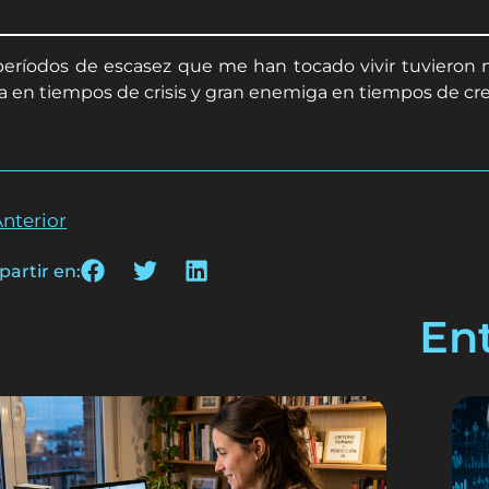
períodos de escasez que me han tocado vivir tuvieron
a en tiempos de crisis y gran enemiga en tiempos de creci
nterior
artir en:
En