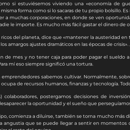
mo si estuviésemos viviendo una «economía de gue
a misma forma como si lo sacaras de tu propio bolsillo. Es
ver a muchas corporaciones, en donde se ven oportunida
die le importe. Es mucho más fácil gastar el dinero de otr
icos del planeta, dice que «mantener la austeridad en ti
a los amargos ajustes dramáticos en las épocas de crisis»
 de mes y no tener caja para poder pagar el sueldo a s
ara mí eso siempre significó una tortura.
os emprendedores sabemos cultivar. Normalmente, sobret
e ocupa de recursos humanos, finanzas y tecnología. Todo 
s) colaboradores, postergamos decisiones de inversió
desaparecer la oportunidad y el sueño que perseguíamos
, comienza a diluirse, también se torna mucho más difí
la angustia que se puede llegar a sentir en momentos d