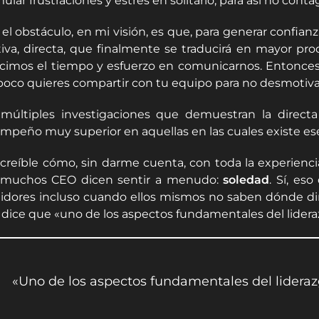
lar frustraciones y estrés en solitario, para así no contag
 el obstáculo, en mi visión, es que, para generar confian
tiva, directa, que finalmente se traducirá en mayor pro
cimos el tiempo y esfuerzo en comunicarnos. Entonces, ¿
oco quieres compartir con tu equipo para no desmotiva
múltiples investigaciones que demuestran la directa 
mpeño muy superior en aquellas en las cuales existe ese
ncreíble cómo, sin darme cuenta, con toda la experie
muchos CEO dicen sentir a menudo:
soledad
. Sí, es
idores incluso cuando ellos mismos no saben dónde dir
, dice que «uno de los aspectos fundamentales del lider
«Uno de los aspectos fundamentales del lideraz