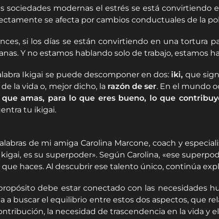
as sociedades modernas el estrés se está convirtiendo 
rectamente se afecta por cambios conductuales de la p
nces, si los días se están convirtiendo en una tortura
nas. Y no estamos hablando solo de trabajo, estamos ha
alabra Ikigai se puede descomponer en dos:
iki,
que signi
de la vida o, mejor dicho, la
razón de ser
. En el mundo o
 que amas, para lo que eres bueno, lo que contribuy
ntra tu ikigai.
alabras de mi amiga Carolina Marcone, coach y especiali
 Ikigai, es su superpoder». Según Carolina, «ese superpod
o que haces. Al descubrir ese talento único, continúa ex
propósito debe estar conectado con las necesidades hu
ga a buscar el equilibrio entre estos dos aspectos, que r
ontribución, la necesidad de trascendencia en la vida y e