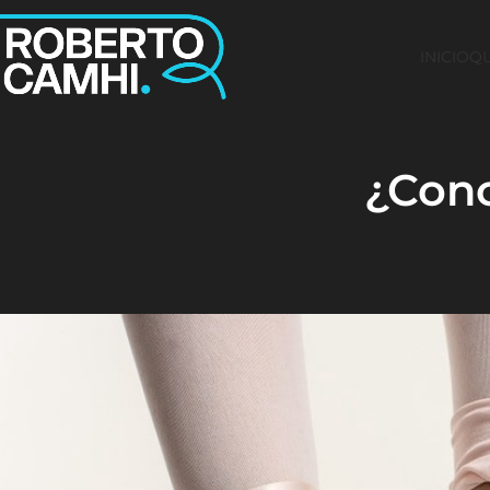
INICIO
QU
¿Cono