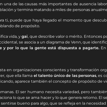
en una de las causas más importantes de ausencia labor
oblación y termina matando a miles de personas anualm
 para ti, puede que haya llegado el momento que descub
blando de propósito.
fica vida, y
gai
, que describe valor o mérito. Entonces p
ccidental, se asocia a un diagrama de Venn, que identif
e y por lo que la gente está dispuesta a pagarte.
En 
sta en organizaciones conscientes y transformación orga
er, que ella llama
el talento único de las personas
, es 
plicando, aparece también el concepto de propósito de vi
manas. El ser humano necesita variedad, pero también 
elaciona lo que se ama hacer y lo que genera retorno. El 
l sentirse bueno para algo, que se refleja en la necesida