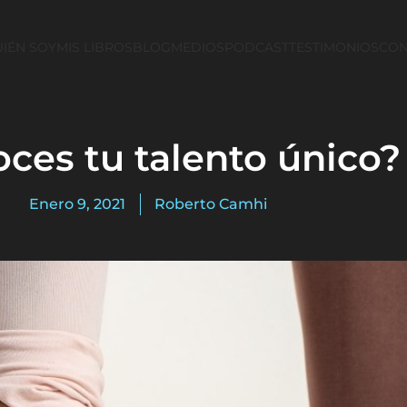
IÉN SOY
MIS LIBROS
BLOG
MEDIOS
PODCAST
TESTIMONIOS
CON
ces tu talento único?
Enero 9, 2021
Roberto Camhi