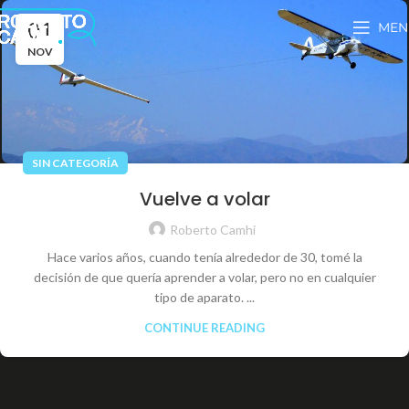
01
MEN
NOV
SIN CATEGORÍA
Vuelve a volar
Roberto Camhi
Hace varios años, cuando tenía alrededor de 30, tomé la
decisión de que quería aprender a volar, pero no en cualquier
tipo de aparato. ...
CONTINUE READING