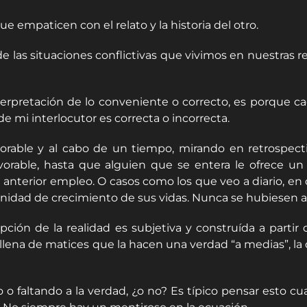
e empaticen con el relato y la historia del otro.
e las situaciones conflictivas que vivimos en nuestras r
interpretación de lo conveniente o correcto, es porque c
 de mi interlocutor es correcta o incorrecta.
able y al cabo de un tiempo, mirando en retrospectiva
vorable, hasta que alguien que se entera le ofrece un
nterior empleo. O casos como los que veo a diario, en 
idad de crecimiento de sus vidas. Nunca se hubiesen atr
ión de la realidad es subjetiva y construída a partir de
té llena de matices que la hacen una verdad “a medias”, 
o faltando a la verdad, ¿o no? Es típico pensar esto 