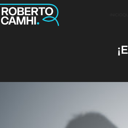
INICIO
QU
¡