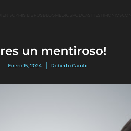
IÉN SOY
MIS LIBROS
BLOG
MEDIOS
PODCAST
TESTIMONIOS
CON
Eres un mentiroso!
Enero 15, 2024
Roberto Camhi