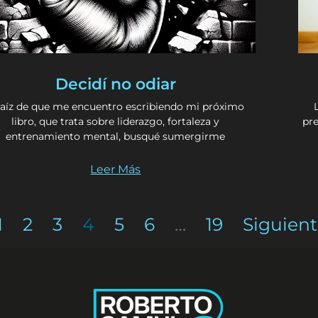
Decidí no odiar
raíz de que me encuentro escribiendo mi próximo
libro, que trata sobre liderazgo, fortaleza y
pr
entrenamiento mental, busqué sumergirme
Leer Más
1
2
3
4
5
6
…
19
Siguient