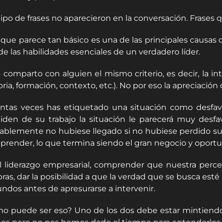
ipo de frases no aparecieron en la conversación. Frases qu
 que parece tan básico es una de las principales causas d
de las habilidades esenciales de un verdadero líder.
o comparto con alguien el mismo criterio, es decir, la 
oria, formación, contexto, etc.). No por eso la apreciación
ntas veces has etiquetado una situación como desfavor
iden de su trabajo la situación le parecerá muy desfa
ablemente no hubiese llegado si no hubiese perdido su a
prender, lo que termina siendo el gran negocio y oportun
l liderazgo empresarial, comprender que nuestra percepc
bras, dar la posibilidad a que la verdad que se busca es
undos antes de apresurarse a intervenir.
o puede ser eso? Uno de los dos debe estar mintiendo 