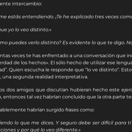
iente intercambio:
me estás entendiendo. ¡Te he explicado tres veces como
ue yo lo veo distinto.
«
mo puedes verlo distinto? Es evidente lo que te digo. No 
tas veces te has enfrentado a una conversación que incluy
verdad de los hechos». El sólo hecho de utilizar ese len
ad”. Quien escucha le responde que “lo ve distinto”. Est
r, una segunda realidad interpretativa.
sos dos amigos que discutían hubieran hecho este ejerc
, entonces tal vez habrían concluido que la otra parte te
ablemente habrían surgido frases como:
iendo lo que me dices. Y seguro debe ser difícil para
aciones y por qué lo veo diferente.
«