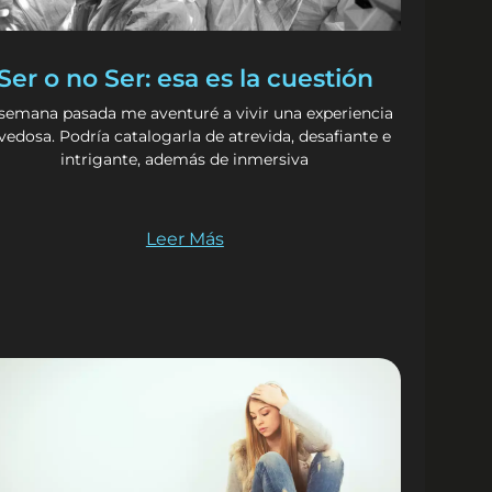
Ser o no Ser: esa es la cuestión
 semana pasada me aventuré a vivir una experiencia
vedosa. Podría catalogarla de atrevida, desafiante e
intrigante, además de inmersiva
Leer Más