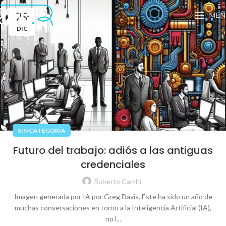
29
MEN
DIC
SIN CATEGORÍA
Futuro del trabajo: adiós a las antiguas
credenciales
Roberto Camhi
Imagen generada por IA por Greg Davis. Este ha sido un año de
muchas conversaciones en torno a la Inteligencia Artificial (IA),
no l...