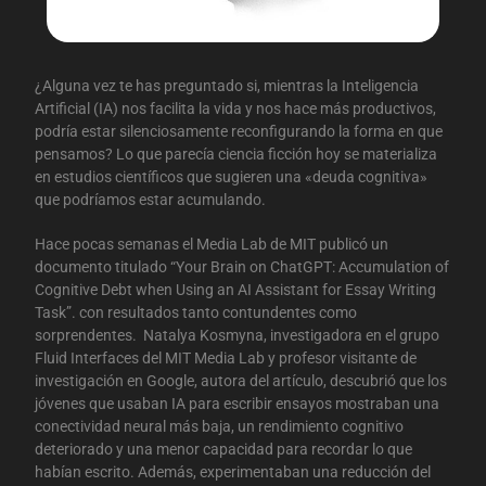
¿Alguna vez te has preguntado si, mientras la Inteligencia
Artificial (IA) nos facilita la vida y nos hace más productivos,
podría estar silenciosamente reconfigurando la forma en que
pensamos? Lo que parecía ciencia ficción hoy se materializa
en estudios científicos que sugieren una «deuda cognitiva»
que podríamos estar acumulando.
Hace pocas semanas el Media Lab de MIT publicó un
documento titulado “Your Brain on ChatGPT: Accumulation of
Cognitive Debt when Using an AI Assistant for Essay Writing
Task”. con resultados tanto contundentes como
sorprendentes. Natalya Kosmyna, investigadora en el grupo
Fluid Interfaces del MIT Media Lab y profesor visitante de
investigación en Google, autora del artículo, descubrió que los
jóvenes que usaban IA para escribir ensayos mostraban una
conectividad neural más baja, un rendimiento cognitivo
deteriorado y una menor capacidad para recordar lo que
habían escrito. Además, experimentaban una reducción del