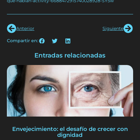
que-hablan-activity-6688472915740028928-SY5w
Anterior
Siguiente
Compartir en:
Entradas relacionadas
Envejecimiento: el desafío de crecer con
dignidad