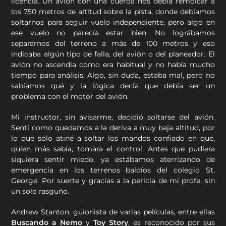
licencia. Un avión con una cuerda nos debía remolcar a
los 750 metros de altitud sobre la pista, donde debíamos
soltarnos para seguir vuelo independiente, pero algo en
ese vuelo no parecía estar bien. No lográbamos
separarnos del terreno a más de 100 metros y eso
indicaba algún tipo de falla, del avión o del planeador. El
avión no ascendía como era habitual y no había mucho
tiempo para análisis. Algo, sin duda, estaba mal, pero no
sabíamos qué y la lógica decía que debía ser un
problema con el motor del avión.
Mi instructor, sin avisarme, decidió soltarse del avión.
Sentí como quedamos a la deriva a muy baja altitud, por
lo que sólo atiné a soltar los mandos confiado en que,
quien más sabía, tomara el control. Antes que pudiera
siquiera sentir miedo, ya estábamos aterrizando de
emergencia en los terrenos baldíos del colegio St.
George. Por suerte y gracias a la pericia de mi profe, sin
un solo rasguño.
Andrew Stanton, guionista de varias películas, entre ellas
Buscando a Nemo
y
Toy Story
, es reconocido por sus