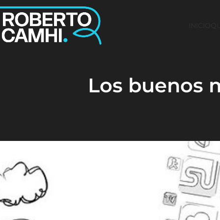
INICIO
QU
Los buenos m