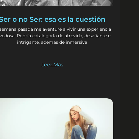
Ser o no Ser: esa es la cuestión
 semana pasada me aventuré a vivir una experiencia
vedosa. Podría catalogarla de atrevida, desafiante e
intrigante, además de inmersiva
Leer Más