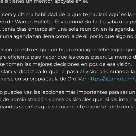
ue si tienes un mentor, apóyate en él.
ercera y última habilidad de la que te hablaré aquí es la
vo de Warren Buffett. Él vio cómo Buffett usaba una peq
, tenia días enteros sin una sola reunión en la agend
r una agenda tan llena como la de él, por lo que algo no
ección de esto es que un buen manager debe lograr que 
ra eficiente para hacer que las cosas pasen. La mente de
se tomen las mejores decisiones en pos de esa visión. 
clara y didáctica lo que le pasa al visionario cuando 
rrarse en su propia Jaula de Oro. Ver
https://apanio.com/
 puedes ver, las lecciones más importantes para ser 
os de administración. Consejos simples que, si los intern
grandes secretos que seguramente nadie te contó en la 