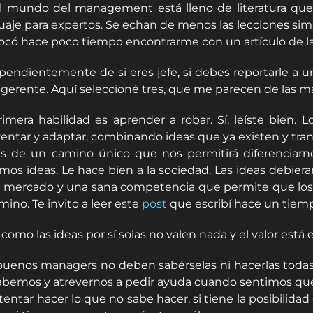
l mundo del management está lleno de literatura que n
uaje para expertos. Se echan de menos las lecciones sim
ocó hace poco tiempo encontrarme con un artículo de la r
pendientemente de si eres jefe, si debes reportarle a un
 gerente. Aquí seleccioné tres, que me parecen de las m
rimera habilidad es aprender a robar. Sí, leíste bie
ventar y adaptar, combinando ideas que ya existen y trans
és de un camino único que nos permitirá diferenciarno
mos ideas. Le hace bien a la sociedad. Las ideas debieran
l mercado y una sana competencia que permite que los p
mino. Te invito a leer este
post
que escribí hace un tiem
como las ideas por sí solas no valen nada y el valor está
buenos managers no deben sabérselas ni hacerlas todas.
abemos y atrevernos a pedir ayuda cuando sentimos que l
ntentar hacer lo que no sabe hacer, si tiene la posibilid