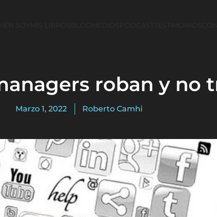
IÉN SOY
MIS LIBROS
BLOG
MEDIOS
PODCAST
TESTIMONIOS
CON
anagers roban y no t
Marzo 1, 2022
Roberto Camhi