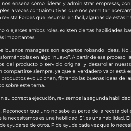
os enseña cómo liderar y administrar empresas, con co
ples, a veces contraintuitivas, que nos permitan acercar
evista Forbes que resumía, en fácil, algunas de estas ha
o o ejerces ambos roles, existen ciertas habilidades bás
ás importantes.
n. Los buenos managers son expertos robando ideas. No
formándolas en algo “nuevo”. A partir de ese proceso, la
s del producto o servicio original y desarrollar nues
 compartirse siempre, ya que el verdadero valor está en 
roductos evolucionen, filtrando las buenas ideas de la
po sobre este tema.
 en su correcta ejecución, revisemos la segunda habilidad
 Reconocer que uno no sabe es parte de la receta del 
a necesitamos es una habilidad. Sí, es una habilidad. E
ad de ayudarse de otros. Pide ayuda cada vez que lo nece