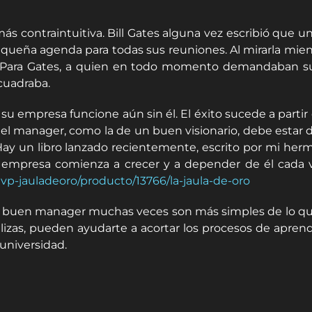
 más contraintuitiva. Bill Gates alguna vez escribió que 
ueña agenda para todas sus reuniones. Al mirarla mientr
a. Para Gates, a quien en todo momento demandaban su 
 cuadraba.
su empresa funcione aún sin él. El éxito sucede a part
l manager, como la de un buen visionario, debe estar di
Hay un libro lanzado recientemente, escrito por mi he
la empresa comienza a crecer y a depender de él cada 
tvp-jauladeoro/producto/13766/la-jaula-de-oro
un buen manager muchas veces son más simples de lo qu
alizas, pueden ayudarte a acortar los procesos de aprend
universidad.