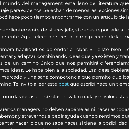
l mundo del management está lleno de literatura que n
uaje para expertos. Se echan de menos las lecciones sim
ocó hace poco tiempo encontrarme con un artículo de la r
pendientemente de si eres jefe, si debes reportarle a un
 gerente. Aquí seleccioné tres, que me parecen de las m
rimera habilidad es aprender a robar. Sí, leíste bie
ventar y adaptar, combinando ideas que ya existen y trans
és de un camino único que nos permitirá diferenciarno
mos ideas. Le hace bien a la sociedad. Las ideas debieran
l mercado y una sana competencia que permite que los p
mino. Te invito a leer este
post
que escribí hace un tiem
como las ideas por sí solas no valen nada y el valor está
buenos managers no deben sabérselas ni hacerlas todas.
abemos y atrevernos a pedir ayuda cuando sentimos que l
ntentar hacer lo que no sabe hacer, si tiene la posibilid