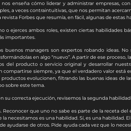
os enseña cómo liderar y administrar empresas, con co
ples, a veces contraintuitivas, que nos permitan acercar
evista Forbes que resumía, en fácil, algunas de estas ha
o o ejerces ambos roles, existen ciertas habilidades bás
ás importantes.
n. Los buenos managers son expertos robando ideas. No
formándolas en algo “nuevo”. A partir de ese proceso, la
s del producto o servicio original y desarrollar nues
 compartirse siempre, ya que el verdadero valor está en 
roductos evolucionen, filtrando las buenas ideas de la
po sobre este tema.
 en su correcta ejecución, revisemos la segunda habilidad
 Reconocer que uno no sabe es parte de la receta del 
a necesitamos es una habilidad. Sí, es una habilidad. E
ad de ayudarse de otros. Pide ayuda cada vez que lo nece