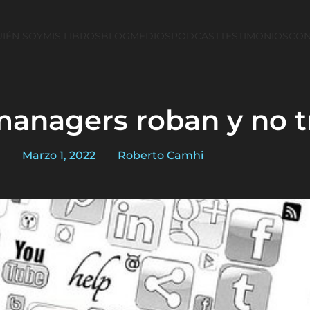
IÉN SOY
MIS LIBROS
BLOG
MEDIOS
PODCAST
TESTIMONIOS
CON
anagers roban y no t
Marzo 1, 2022
Roberto Camhi