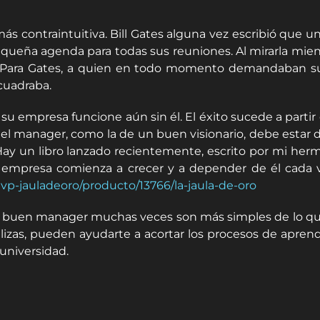
 más contraintuitiva. Bill Gates alguna vez escribió que 
ueña agenda para todas sus reuniones. Al mirarla mientr
a. Para Gates, a quien en todo momento demandaban su 
 cuadraba.
su empresa funcione aún sin él. El éxito sucede a part
l manager, como la de un buen visionario, debe estar di
Hay un libro lanzado recientemente, escrito por mi he
la empresa comienza a crecer y a depender de él cada 
tvp-jauladeoro/producto/13766/la-jaula-de-oro
un buen manager muchas veces son más simples de lo qu
alizas, pueden ayudarte a acortar los procesos de aprend
universidad.