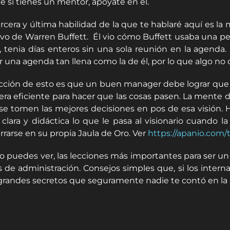
ue si tienes un mentor, apóyate en él.
ercera y última habilidad de la que te hablaré aquí es la
vo de Warren Buffett. Él vio cómo Buffett usaba una peq
, tenia días enteros sin una sola reunión en la agend
r una agenda tan llena como la de él, por lo que algo no
ección de esto es que un buen manager debe lograr que 
ra eficiente para hacer que las cosas pasen. La mente de
se tomen las mejores decisiones en pos de esa visión. 
clara y didáctica lo que le pasa al visionario cuando 
rrarse en su propia Jaula de Oro. Ver
https://apanio.com/
 puedes ver, las lecciones más importantes para ser 
os de administración. Consejos simples que, si los intern
grandes secretos que seguramente nadie te contó en la 