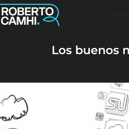
INICIO
QU
Los buenos m